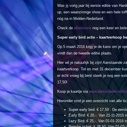
Was jij vorig jaar bij eerste editie van Ha
up, een waanzinnige show en een hele toffe
nóg na in Midden-Nederland.
Check de
aftermovie
nog een keer en bele
Super early bird actie – kaartverkoop be
Op 5 maart 2016 krijg je de kans om je opn
vindt dan de tweede editie plaats.
Hier wil je natuurlijk bij zijn! Aanstaande
kaartverkoop. Tot en met 31 december kun j
er écht vroeg bij bent steek je nog een ext
17,50!
Koop je kaartje via
www.dance2eden.nl/tic
Hieronder vind je een overzicht van alle ti
Super early bird: € 17,50 . De eers
Early Bird: € 20,-. Van 21-11-2015 
Lazy Bird: € 25,-. Van 01-01-2016 t
Regular ticket: € 28,50. Van 01-03-