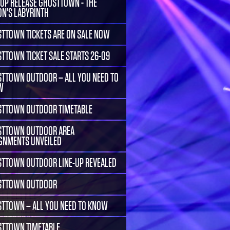
-UP RELEASE GHOSTTOWN - THE
ON'S LABYRINTH
TTOWN TICKETS ARE ON SALE NOW
TTOWN TICKET SALE STARTS 26-09
TTOWN OUTDOOR – ALL YOU NEED TO
W
TTOWN OUTDOOR TIMETABLE
TTOWN OUTDOOR AREA
GNMENTS UNVEILED
TTOWN OUTDOOR LINE-UP REVEALED
STTOWN OUTDOOR
TTOWN – ALL YOU NEED TO KNOW
TTOWN TIMETABLE