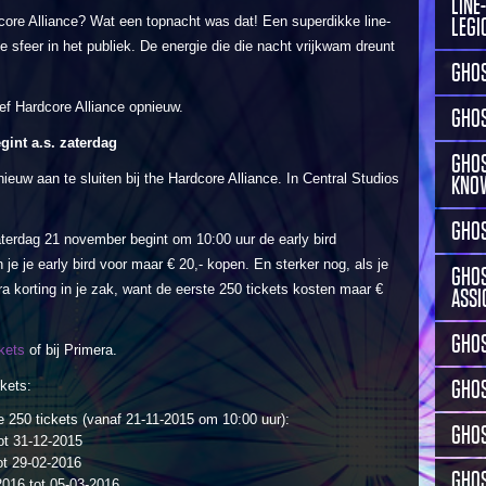
LINE
rdcore Alliance? Wat een topnacht was dat! Een superdikke line-
LEGI
 sfeer in het publiek. De energie die die nacht vrijkwam dreunt
GHOS
ef Hardcore Alliance opnieuw.
GHOS
gint a.s. zaterdag
GHOS
ieuw aan te sluiten bij the Hardcore Alliance. In Central Studios
KNO
GHOS
 zaterdag 21 november begint om 10:00 uur de early bird
e je early bird voor maar € 20,- kopen. En sterker nog, als je
GHOS
ra korting in je zak, want de eerste 250 tickets kosten maar €
ASSI
GHOS
kets
of bij Primera.
GHO
ckets:
te 250 tickets (vanaf 21-11-2015 om 10:00 uur):
GHOS
tot 31-12-2015
ot 29-02-2016
GHOS
2016 tot 05-03-2016