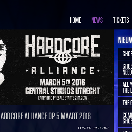
HOME
NEWS
TICKETS
NIEU
GHOS
GHOS
NEED
ALL 
THE 
THE 
HARDCORE ALLIANCE OP 5 MAART 2016
COMM
GHOS
POSTED: 19-11-2015