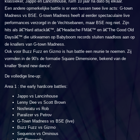
klassieker, Jappo en Lancinhouse, ruim 10 jaar na dato bij elkaar.
Een andere opmerkelijke battle is er een tussen twee live acts: G-town
Madness vs BSE. G-town Madness heeft al eerder spectaculaire live
performances verzorgd in de Vechtsebanen, maar BSE nog niet. Zijn
hits als â€˜Hard attackâ€™, â€˜Headache FMâ€™ en â€˜The Good Old
Daysâ€™ die uitkwamen op Babyboom records sluiten naadloos aan op
de knallers van G-town Madness.
Ook voor Buzz Fuzz en Gizmo is hun battle een reunie te noemen. Zij
vormden in de 90's de formatie Square Dimensione, bekend van de
knaller 'Brand new dance'.
De volledige line-up:
Area 1 : the early hardcore battles:
Jappo vs Lancinhouse
Lenny Dee vs Scott Brown
Nosferatu vs Rob
Paralizer vs Petrov
G-Town Madness vs BSE (live)
Buzz Fuzz vs Gizmo
Sequence vs Ominous
MC Renegade